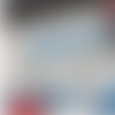
Prefab riolerin
Slimme
Het H