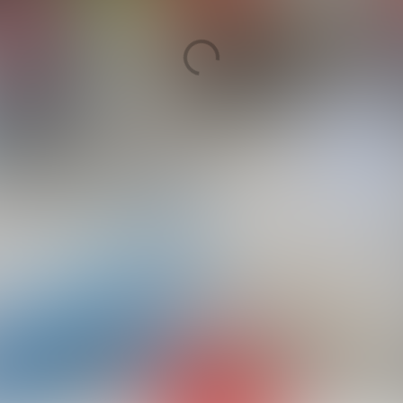
gs- en ventilatiesystemen
 samenwerking
eemse Hof